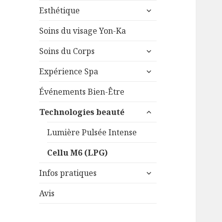
ouvrir
sous-
Esthétique
le
menu
sous-
Soins du visage Yon-Ka
menu
ouvrir
Soins du Corps
le
ouvrir
sous-
Expérience Spa
le
menu
sous-
Événements Bien-Être
menu
ouvrir
Technologies beauté
le
sous-
Lumière Pulsée Intense
menu
Cellu M6 (LPG)
ouvrir
Infos pratiques
le
sous-
Avis
menu